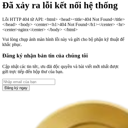
Đã xảy ra lỗi kết nối hệ thống
Lỗi HTTP 404 từ API: <html> <head><title>404 Not Found</title>
</head> <body> <center><h1>404 Not Found</h1></center> <hr>
<center>nginx</center> </body> </html>
Vui lòng chụp ảnh màn hình lỗi này và gửi cho bộ phận kỹ thuật để
khắc phục.
Đăng ký nhận bản tin của chúng tôi
Cập nhật các tin tức, ưu đãi độc quyền và bài viết mới nhất được
gửi trực tiếp đến hộp thư của bạn.
Đăng ký ngay