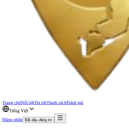
Trang chủ
Nổi bật
Tin tức
Danh sách
Đánh giá
Tiếng Việt
Đăng nhập
Bắt đầu đăng tin