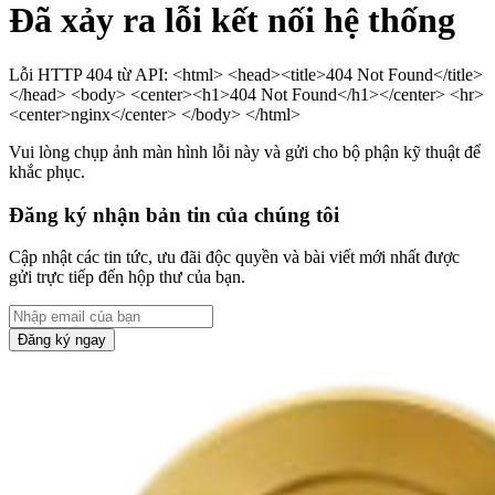
Đã xảy ra lỗi kết nối hệ thống
Lỗi HTTP 404 từ API: <html> <head><title>404 Not Found</title>
</head> <body> <center><h1>404 Not Found</h1></center> <hr>
<center>nginx</center> </body> </html>
Vui lòng chụp ảnh màn hình lỗi này và gửi cho bộ phận kỹ thuật để
khắc phục.
Đăng ký nhận bản tin của chúng tôi
Cập nhật các tin tức, ưu đãi độc quyền và bài viết mới nhất được
gửi trực tiếp đến hộp thư của bạn.
Đăng ký ngay