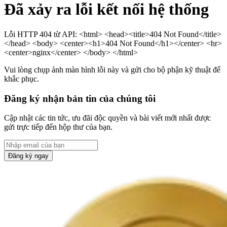
Đã xảy ra lỗi kết nối hệ thống
Lỗi HTTP 404 từ API: <html> <head><title>404 Not Found</title>
</head> <body> <center><h1>404 Not Found</h1></center> <hr>
<center>nginx</center> </body> </html>
Vui lòng chụp ảnh màn hình lỗi này và gửi cho bộ phận kỹ thuật để
khắc phục.
Đăng ký nhận bản tin của chúng tôi
Cập nhật các tin tức, ưu đãi độc quyền và bài viết mới nhất được
gửi trực tiếp đến hộp thư của bạn.
Đăng ký ngay