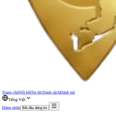
Trang chủ
Nổi bật
Tin tức
Danh sách
Đánh giá
Tiếng Việt
Đăng nhập
Bắt đầu đăng tin