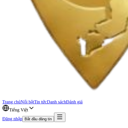
Trang chủ
Nổi bật
Tin tức
Danh sách
Đánh giá
Tiếng Việt
Đăng nhập
Bắt đầu đăng tin