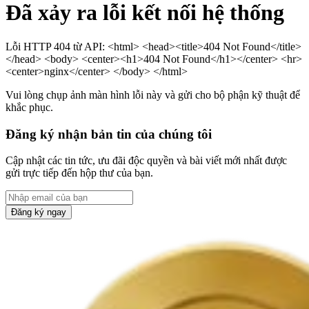
Đã xảy ra lỗi kết nối hệ thống
Lỗi HTTP 404 từ API: <html> <head><title>404 Not Found</title>
</head> <body> <center><h1>404 Not Found</h1></center> <hr>
<center>nginx</center> </body> </html>
Vui lòng chụp ảnh màn hình lỗi này và gửi cho bộ phận kỹ thuật để
khắc phục.
Đăng ký nhận bản tin của chúng tôi
Cập nhật các tin tức, ưu đãi độc quyền và bài viết mới nhất được
gửi trực tiếp đến hộp thư của bạn.
Đăng ký ngay