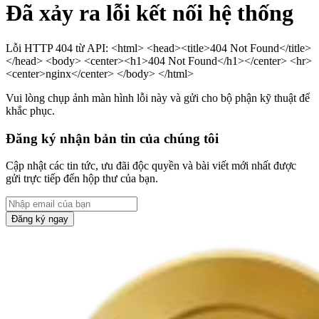
Đã xảy ra lỗi kết nối hệ thống
Lỗi HTTP 404 từ API: <html> <head><title>404 Not Found</title>
</head> <body> <center><h1>404 Not Found</h1></center> <hr>
<center>nginx</center> </body> </html>
Vui lòng chụp ảnh màn hình lỗi này và gửi cho bộ phận kỹ thuật để
khắc phục.
Đăng ký nhận bản tin của chúng tôi
Cập nhật các tin tức, ưu đãi độc quyền và bài viết mới nhất được
gửi trực tiếp đến hộp thư của bạn.
Đăng ký ngay