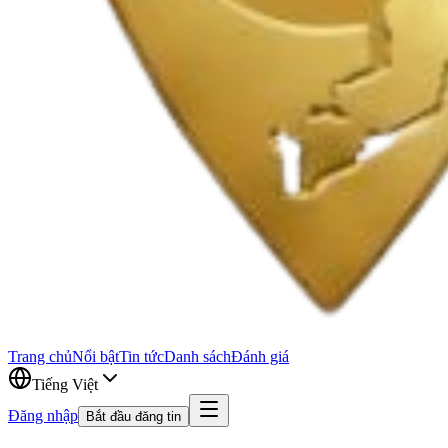
Trang chủ
Nổi bật
Tin tức
Danh sách
Đánh giá
Tiếng Việt
Đăng nhập
Bắt đầu đăng tin