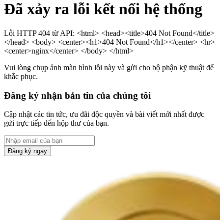
Đã xảy ra lỗi kết nối hệ thống
Lỗi HTTP 404 từ API: <html> <head><title>404 Not Found</title>
</head> <body> <center><h1>404 Not Found</h1></center> <hr>
<center>nginx</center> </body> </html>
Vui lòng chụp ảnh màn hình lỗi này và gửi cho bộ phận kỹ thuật để
khắc phục.
Đăng ký nhận bản tin của chúng tôi
Cập nhật các tin tức, ưu đãi độc quyền và bài viết mới nhất được
gửi trực tiếp đến hộp thư của bạn.
Đăng ký ngay