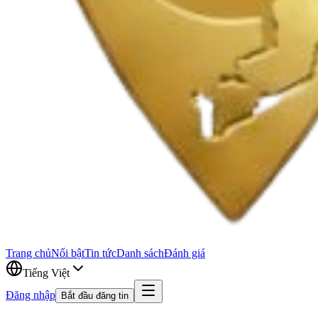
Trang chủ
Nổi bật
Tin tức
Danh sách
Đánh giá
Tiếng Việt
Đăng nhập
Bắt đầu đăng tin