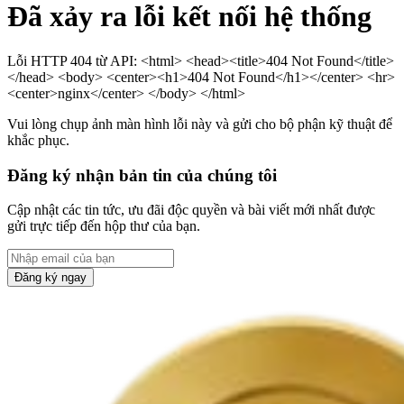
Đã xảy ra lỗi kết nối hệ thống
Lỗi HTTP 404 từ API: <html> <head><title>404 Not Found</title>
</head> <body> <center><h1>404 Not Found</h1></center> <hr>
<center>nginx</center> </body> </html>
Vui lòng chụp ảnh màn hình lỗi này và gửi cho bộ phận kỹ thuật để
khắc phục.
Đăng ký nhận bản tin của chúng tôi
Cập nhật các tin tức, ưu đãi độc quyền và bài viết mới nhất được
gửi trực tiếp đến hộp thư của bạn.
Đăng ký ngay