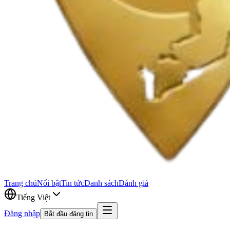
Trang chủ
Nổi bật
Tin tức
Danh sách
Đánh giá
Tiếng Việt
Đăng nhập
Bắt đầu đăng tin