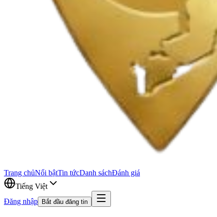
Trang chủ
Nổi bật
Tin tức
Danh sách
Đánh giá
Tiếng Việt
Đăng nhập
Bắt đầu đăng tin