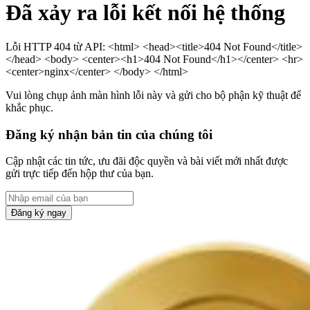
Đã xảy ra lỗi kết nối hệ thống
Lỗi HTTP 404 từ API: <html> <head><title>404 Not Found</title>
</head> <body> <center><h1>404 Not Found</h1></center> <hr>
<center>nginx</center> </body> </html>
Vui lòng chụp ảnh màn hình lỗi này và gửi cho bộ phận kỹ thuật để
khắc phục.
Đăng ký nhận bản tin của chúng tôi
Cập nhật các tin tức, ưu đãi độc quyền và bài viết mới nhất được
gửi trực tiếp đến hộp thư của bạn.
Đăng ký ngay