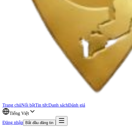
Trang chủ
Nổi bật
Tin tức
Danh sách
Đánh giá
Tiếng Việt
Đăng nhập
Bắt đầu đăng tin