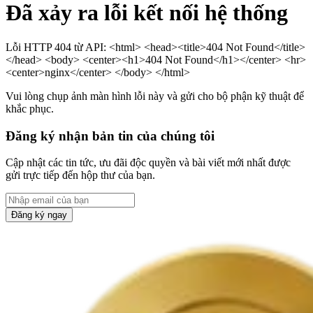
Đã xảy ra lỗi kết nối hệ thống
Lỗi HTTP 404 từ API: <html> <head><title>404 Not Found</title>
</head> <body> <center><h1>404 Not Found</h1></center> <hr>
<center>nginx</center> </body> </html>
Vui lòng chụp ảnh màn hình lỗi này và gửi cho bộ phận kỹ thuật để
khắc phục.
Đăng ký nhận bản tin của chúng tôi
Cập nhật các tin tức, ưu đãi độc quyền và bài viết mới nhất được
gửi trực tiếp đến hộp thư của bạn.
Đăng ký ngay