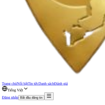
Trang chủ
Nổi bật
Tin tức
Danh sách
Đánh giá
Tiếng Việt
Đăng nhập
Bắt đầu đăng tin