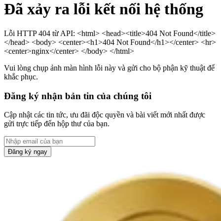
Đã xảy ra lỗi kết nối hệ thống
Lỗi HTTP 404 từ API: <html> <head><title>404 Not Found</title>
</head> <body> <center><h1>404 Not Found</h1></center> <hr>
<center>nginx</center> </body> </html>
Vui lòng chụp ảnh màn hình lỗi này và gửi cho bộ phận kỹ thuật để
khắc phục.
Đăng ký nhận bản tin của chúng tôi
Cập nhật các tin tức, ưu đãi độc quyền và bài viết mới nhất được
gửi trực tiếp đến hộp thư của bạn.
Đăng ký ngay