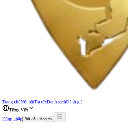
Trang chủ
Nổi bật
Tin tức
Danh sách
Đánh giá
Tiếng Việt
Đăng nhập
Bắt đầu đăng tin