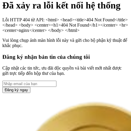
Đã xảy ra lỗi kết nối hệ thống
Lỗi HTTP 404 từ API: <html> <head><title>404 Not Found</title>
</head> <body> <center><h1>404 Not Found</h1></center> <hr>
<center>nginx</center> </body> </html>
Vui lòng chụp ảnh màn hình lỗi này và gửi cho bộ phận kỹ thuật để
khắc phục.
Đăng ký nhận bản tin của chúng tôi
Cập nhật các tin tức, ưu đãi độc quyền và bài viết mới nhất được
gửi trực tiếp đến hộp thư của bạn.
Đăng ký ngay