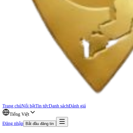
Trang chủ
Nổi bật
Tin tức
Danh sách
Đánh giá
Tiếng Việt
Đăng nhập
Bắt đầu đăng tin