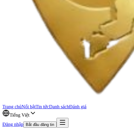
Trang chủ
Nổi bật
Tin tức
Danh sách
Đánh giá
Tiếng Việt
Đăng nhập
Bắt đầu đăng tin