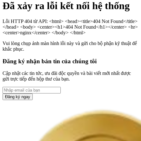
Đã xảy ra lỗi kết nối hệ thống
Lỗi HTTP 404 từ API: <html> <head><title>404 Not Found</title>
</head> <body> <center><h1>404 Not Found</h1></center> <hr>
<center>nginx</center> </body> </html>
Vui lòng chụp ảnh màn hình lỗi này và gửi cho bộ phận kỹ thuật để
khắc phục.
Đăng ký nhận bản tin của chúng tôi
Cập nhật các tin tức, ưu đãi độc quyền và bài viết mới nhất được
gửi trực tiếp đến hộp thư của bạn.
Đăng ký ngay