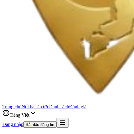
Trang chủ
Nổi bật
Tin tức
Danh sách
Đánh giá
Tiếng Việt
Đăng nhập
Bắt đầu đăng tin