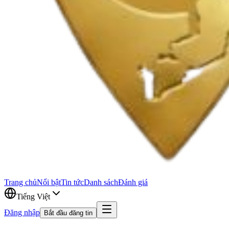
Trang chủ
Nổi bật
Tin tức
Danh sách
Đánh giá
Tiếng Việt
Đăng nhập
Bắt đầu đăng tin