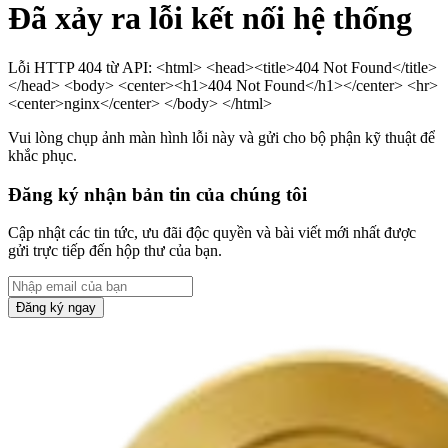
Đã xảy ra lỗi kết nối hệ thống
Lỗi HTTP 404 từ API: <html> <head><title>404 Not Found</title>
</head> <body> <center><h1>404 Not Found</h1></center> <hr>
<center>nginx</center> </body> </html>
Vui lòng chụp ảnh màn hình lỗi này và gửi cho bộ phận kỹ thuật để
khắc phục.
Đăng ký nhận bản tin của chúng tôi
Cập nhật các tin tức, ưu đãi độc quyền và bài viết mới nhất được
gửi trực tiếp đến hộp thư của bạn.
Đăng ký ngay