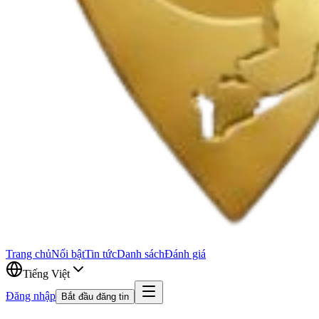
Trang chủ
Nổi bật
Tin tức
Danh sách
Đánh giá
Tiếng Việt
Đăng nhập
Bắt đầu đăng tin