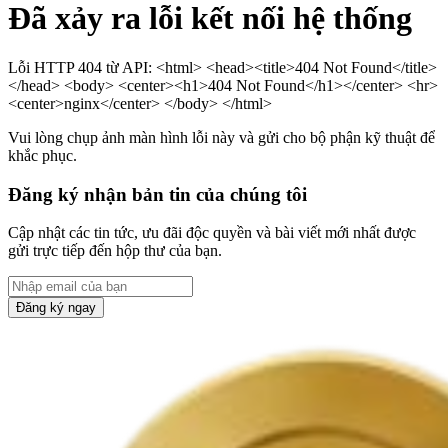
Đã xảy ra lỗi kết nối hệ thống
Lỗi HTTP 404 từ API: <html> <head><title>404 Not Found</title>
</head> <body> <center><h1>404 Not Found</h1></center> <hr>
<center>nginx</center> </body> </html>
Vui lòng chụp ảnh màn hình lỗi này và gửi cho bộ phận kỹ thuật để
khắc phục.
Đăng ký nhận bản tin của chúng tôi
Cập nhật các tin tức, ưu đãi độc quyền và bài viết mới nhất được
gửi trực tiếp đến hộp thư của bạn.
Đăng ký ngay