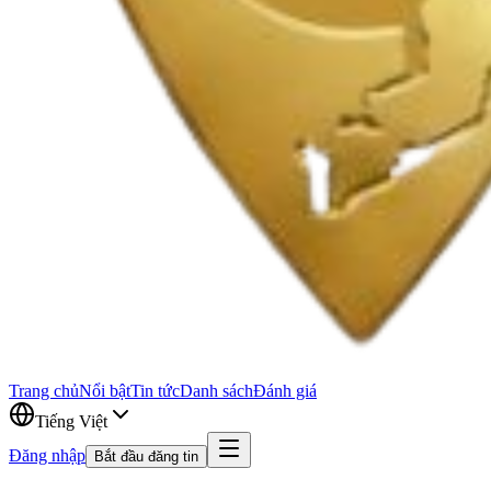
Trang chủ
Nổi bật
Tin tức
Danh sách
Đánh giá
Tiếng Việt
Đăng nhập
Bắt đầu đăng tin