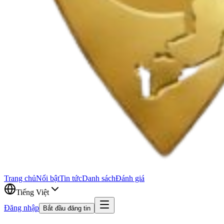
Trang chủ
Nổi bật
Tin tức
Danh sách
Đánh giá
Tiếng Việt
Đăng nhập
Bắt đầu đăng tin