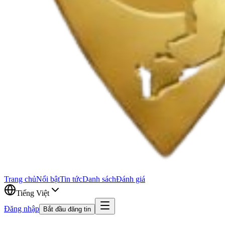
Trang chủ
Nổi bật
Tin tức
Danh sách
Đánh giá
Tiếng Việt
Đăng nhập
Bắt đầu đăng tin