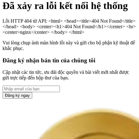
Đã xảy ra lỗi kết nối hệ thống
Lỗi HTTP 404 từ API: <html> <head><title>404 Not Found</title>
</head> <body> <center><h1>404 Not Found</h1></center> <hr>
<center>nginx</center> </body> </html>
Vui lòng chụp ảnh màn hình lỗi này và gửi cho bộ phận kỹ thuật để
khắc phục.
Đăng ký nhận bản tin của chúng tôi
Cập nhật các tin tức, ưu đãi độc quyền và bài viết mới nhất được
gửi trực tiếp đến hộp thư của bạn.
Đăng ký ngay