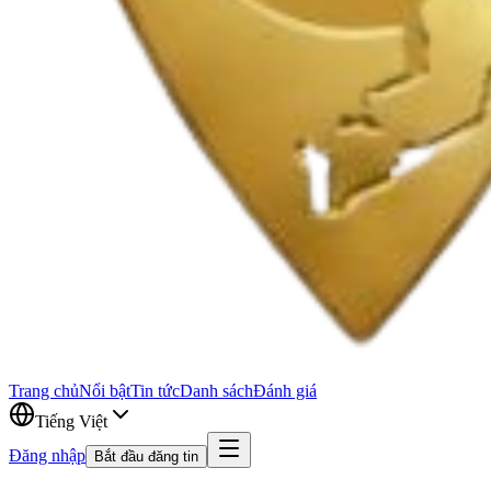
Trang chủ
Nổi bật
Tin tức
Danh sách
Đánh giá
Tiếng Việt
Đăng nhập
Bắt đầu đăng tin