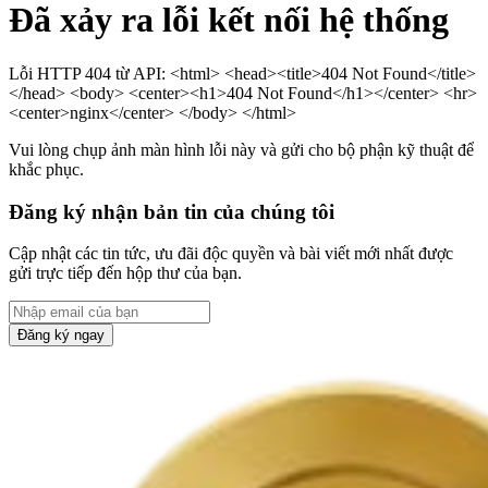
Đã xảy ra lỗi kết nối hệ thống
Lỗi HTTP 404 từ API: <html> <head><title>404 Not Found</title>
</head> <body> <center><h1>404 Not Found</h1></center> <hr>
<center>nginx</center> </body> </html>
Vui lòng chụp ảnh màn hình lỗi này và gửi cho bộ phận kỹ thuật để
khắc phục.
Đăng ký nhận bản tin của chúng tôi
Cập nhật các tin tức, ưu đãi độc quyền và bài viết mới nhất được
gửi trực tiếp đến hộp thư của bạn.
Đăng ký ngay