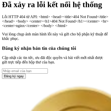
Đã xảy ra lỗi kết nối hệ thống
Lỗi HTTP 404 từ API: <html> <head><title>404 Not Found</title>
</head> <body> <center><h1>404 Not Found</h1></center> <hr>
<center>nginx</center> </body> </html>
Vui lòng chụp ảnh màn hình lỗi này và gửi cho bộ phận kỹ thuật để
khắc phục.
Đăng ký nhận bản tin của chúng tôi
Cập nhật các tin tức, ưu đãi độc quyền và bài viết mới nhất được
gửi trực tiếp đến hộp thư của bạn.
Đăng ký ngay