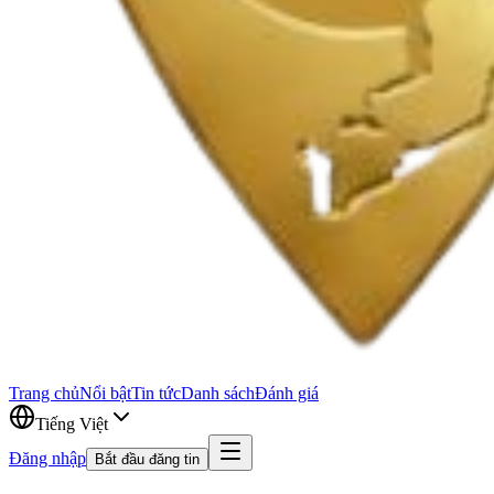
Trang chủ
Nổi bật
Tin tức
Danh sách
Đánh giá
Tiếng Việt
Đăng nhập
Bắt đầu đăng tin