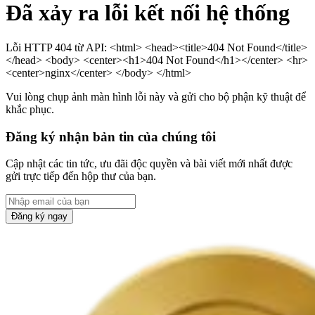
Đã xảy ra lỗi kết nối hệ thống
Lỗi HTTP 404 từ API: <html> <head><title>404 Not Found</title>
</head> <body> <center><h1>404 Not Found</h1></center> <hr>
<center>nginx</center> </body> </html>
Vui lòng chụp ảnh màn hình lỗi này và gửi cho bộ phận kỹ thuật để
khắc phục.
Đăng ký nhận bản tin của chúng tôi
Cập nhật các tin tức, ưu đãi độc quyền và bài viết mới nhất được
gửi trực tiếp đến hộp thư của bạn.
Đăng ký ngay