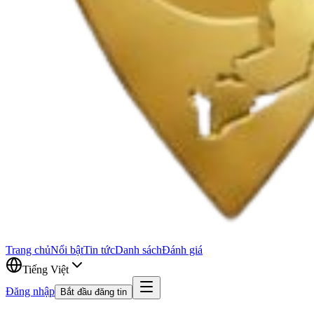
Trang chủ
Nổi bật
Tin tức
Danh sách
Đánh giá
Tiếng Việt
Đăng nhập
Bắt đầu đăng tin