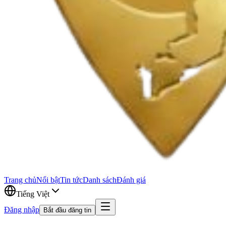
Trang chủ
Nổi bật
Tin tức
Danh sách
Đánh giá
Tiếng Việt
Đăng nhập
Bắt đầu đăng tin