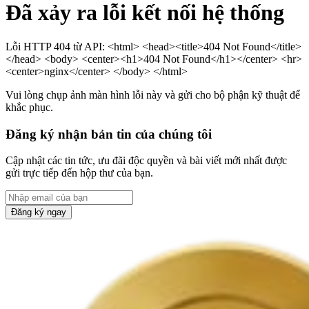
Đã xảy ra lỗi kết nối hệ thống
Lỗi HTTP 404 từ API: <html> <head><title>404 Not Found</title>
</head> <body> <center><h1>404 Not Found</h1></center> <hr>
<center>nginx</center> </body> </html>
Vui lòng chụp ảnh màn hình lỗi này và gửi cho bộ phận kỹ thuật để
khắc phục.
Đăng ký nhận bản tin của chúng tôi
Cập nhật các tin tức, ưu đãi độc quyền và bài viết mới nhất được
gửi trực tiếp đến hộp thư của bạn.
Đăng ký ngay