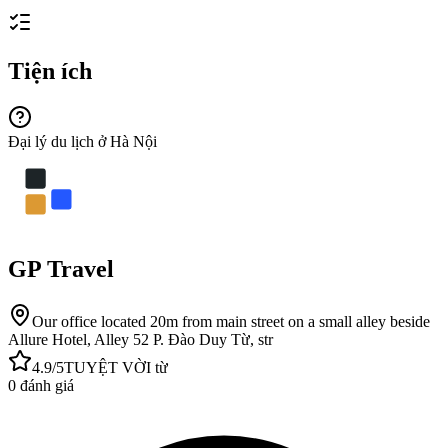
Tiện ích
Đại lý du lịch ở Hà Nội
GP Travel
Our office located 20m from main street on a small alley beside
Allure Hotel, Alley 52 P. Đào Duy Từ, str
4.9
/5
TUYỆT VỜI
từ
0
đánh giá