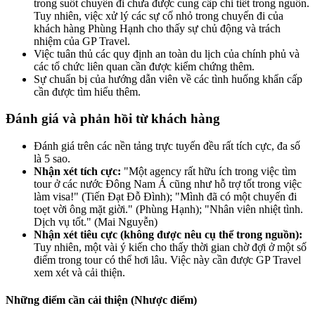
trong suốt chuyến đi chưa được cung cấp chi tiết trong nguồn.
Tuy nhiên, việc xử lý các sự cố nhỏ trong chuyến đi của
khách hàng Phùng Hạnh cho thấy sự chủ động và trách
nhiệm của GP Travel.
Việc tuân thủ các quy định an toàn du lịch của chính phủ và
các tổ chức liên quan cần được kiểm chứng thêm.
Sự chuẩn bị của hướng dẫn viên về các tình huống khẩn cấp
cần được tìm hiểu thêm.
Đánh giá và phản hồi từ khách hàng
Đánh giá trên các nền tảng trực tuyến đều rất tích cực, đa số
là 5 sao.
Nhận xét tích cực:
"Một agency rất hữu ích trong việc tìm
tour ở các nước Đông Nam Á cũng như hỗ trợ tốt trong việc
làm visa!" (Tiến Đạt Đỗ Đình); "Mình đã có một chuyến đi
toẹt vời ông mặt giời." (Phùng Hạnh); "Nhân viên nhiệt tình.
Dịch vụ tốt." (Mai Nguyễn)
Nhận xét tiêu cực (không được nêu cụ thể trong nguồn):
Tuy nhiên, một vài ý kiến cho thấy thời gian chờ đợi ở một số
điểm trong tour có thể hơi lâu. Việc này cần được GP Travel
xem xét và cải thiện.
Những điểm cần cải thiện (Nhược điểm)