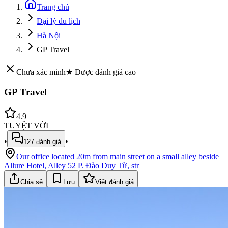
Trang chủ
Đại lý du lịch
Hà Nội
GP Travel
Chưa xác minh
★ Được đánh giá cao
GP Travel
4.9
TUYỆT VỜI
•
•
127
đánh giá
Our office located 20m from main street on a small alley beside
Allure Hotel, Alley 52 P. Đào Duy Từ, str
Chia sẻ
Lưu
Viết đánh giá