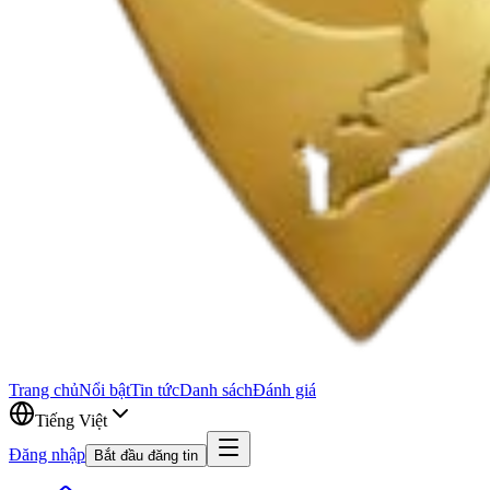
Trang chủ
Nổi bật
Tin tức
Danh sách
Đánh giá
Tiếng Việt
Đăng nhập
Bắt đầu đăng tin