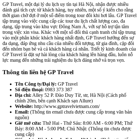
GP Travel, một đại lý du lịch uy tín tại Hà Nội, nhận được nhiều
đánh giá tích cực từ khách hàng, tuy nhiên, một số ý kiến cho rằng
thời gian chờ đợi ở một số điểm trong tour đôi khi hơi lâu. GP Travel
tập trung vào việc cung cấp các tour du lịch chất lượng cao, đa
dạng, tập trung vào khu vực Đông Nam Á, với sự hỗ trợ tận tâm
trong việc xin visa. Khác với một số đối thủ cạnh tranh chỉ tập trung
vào một phân khúc khách hàng nhất định, GP Travel hướng đến sự
đa dạng, đáp ứng nhu cầu của nhiều đối tượng, từ gia đình, cặp đôi
đến nhóm bạn bè và cả khách hàng cá nhân. Triết lý kinh doanh của
GP Travel là đặt sự hài lòng của khách hàng lên hàng đầu, luôn nỗ
lực mang đến những trải nghiệm du lịch đáng nhớ và trọn vẹn.
Thông tin liên hệ GP Travel
Tên Công ty/Đại lý:
GP Travel
Số điện thoại:
0983 373 387
Địa chỉ:
Alley 52 P. Đào Duy Từ, str, Hà Nội (Cách phố
chính 20m, bên cạnh Khách sạn Allure)
Website:
http://www.gptravelvietnam.com/
Email:
(Thông tin email chưa được cung cấp trong văn bản
nguồn)
Giờ mở cửa:
Thứ Hai - Thứ Sáu: 8:00 AM - 6:00 PM; Thứ
Bảy: 8:00 AM - 5:00 PM; Chủ Nhật: (Thông tin chưa được
cung cấp)