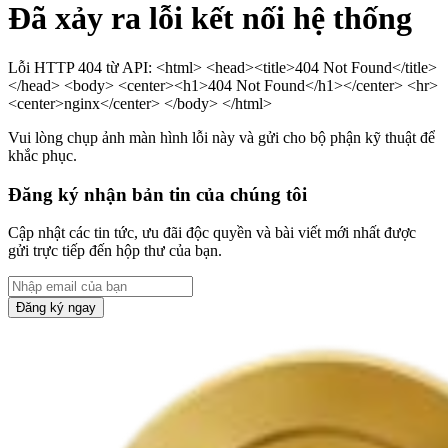
Đã xảy ra lỗi kết nối hệ thống
Lỗi HTTP 404 từ API: <html> <head><title>404 Not Found</title>
</head> <body> <center><h1>404 Not Found</h1></center> <hr>
<center>nginx</center> </body> </html>
Vui lòng chụp ảnh màn hình lỗi này và gửi cho bộ phận kỹ thuật để
khắc phục.
Đăng ký nhận bản tin của chúng tôi
Cập nhật các tin tức, ưu đãi độc quyền và bài viết mới nhất được
gửi trực tiếp đến hộp thư của bạn.
Đăng ký ngay