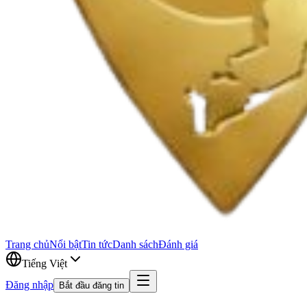
Trang chủ
Nổi bật
Tin tức
Danh sách
Đánh giá
Tiếng Việt
Đăng nhập
Bắt đầu đăng tin