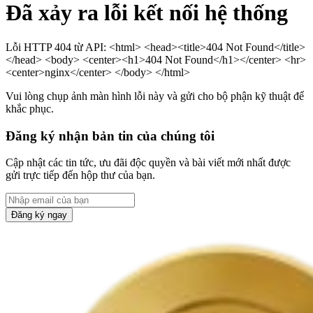
Đã xảy ra lỗi kết nối hệ thống
Lỗi HTTP 404 từ API: <html> <head><title>404 Not Found</title>
</head> <body> <center><h1>404 Not Found</h1></center> <hr>
<center>nginx</center> </body> </html>
Vui lòng chụp ảnh màn hình lỗi này và gửi cho bộ phận kỹ thuật để
khắc phục.
Đăng ký nhận bản tin của chúng tôi
Cập nhật các tin tức, ưu đãi độc quyền và bài viết mới nhất được
gửi trực tiếp đến hộp thư của bạn.
Đăng ký ngay