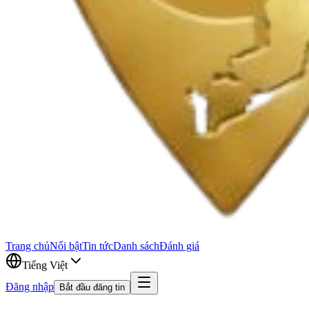
Trang chủ
Nổi bật
Tin tức
Danh sách
Đánh giá
Tiếng Việt
Đăng nhập
Bắt đầu đăng tin