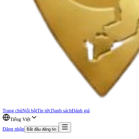
Trang chủ
Nổi bật
Tin tức
Danh sách
Đánh giá
Tiếng Việt
Đăng nhập
Bắt đầu đăng tin