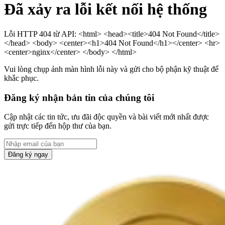
Đã xảy ra lỗi kết nối hệ thống
Lỗi HTTP 404 từ API: <html> <head><title>404 Not Found</title>
</head> <body> <center><h1>404 Not Found</h1></center> <hr>
<center>nginx</center> </body> </html>
Vui lòng chụp ảnh màn hình lỗi này và gửi cho bộ phận kỹ thuật để
khắc phục.
Đăng ký nhận bản tin của chúng tôi
Cập nhật các tin tức, ưu đãi độc quyền và bài viết mới nhất được
gửi trực tiếp đến hộp thư của bạn.
Đăng ký ngay