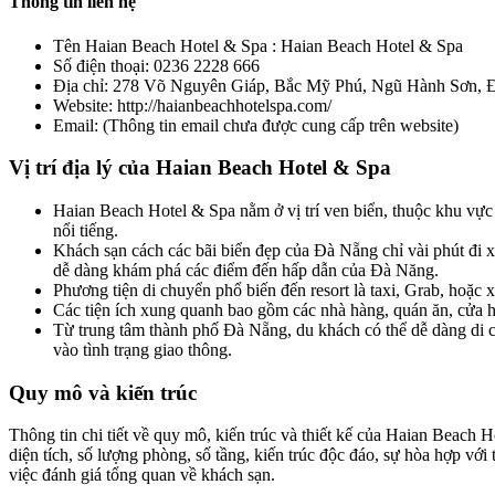
Thông tin liên hệ
Tên Haian Beach Hotel & Spa : Haian Beach Hotel & Spa
Số điện thoại: 0236 2228 666
Địa chỉ: 278 Võ Nguyên Giáp, Bắc Mỹ Phú, Ngũ Hành Sơn, 
Website: http://haianbeachhotelspa.com/
Email: (Thông tin email chưa được cung cấp trên website)
Vị trí địa lý của Haian Beach Hotel & Spa
Haian Beach Hotel & Spa nằm ở vị trí ven biển, thuộc khu vực
nổi tiếng.
Khách sạn cách các bãi biển đẹp của Đà Nẵng chỉ vài phút đi x
dễ dàng khám phá các điểm đến hấp dẫn của Đà Năng.
Phương tiện di chuyển phổ biến đến resort là taxi, Grab, hoặc
Các tiện ích xung quanh bao gồm các nhà hàng, quán ăn, cửa hàn
Từ trung tâm thành phố Đà Nẵng, du khách có thể dễ dàng di 
vào tình trạng giao thông.
Quy mô và kiến trúc
Thông tin chi tiết về quy mô, kiến trúc và thiết kế của Haian Beach 
diện tích, số lượng phòng, số tầng, kiến trúc độc đáo, sự hòa hợp v
việc đánh giá tổng quan về khách sạn.