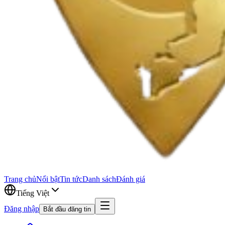
Trang chủ
Nổi bật
Tin tức
Danh sách
Đánh giá
Tiếng Việt
Đăng nhập
Bắt đầu đăng tin