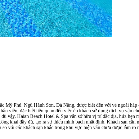
Bắc Mỹ Phú, Ngũ Hành Sơn, Đà Nẵng, được biết đến với vẻ ngoài hấp d
 nhân viên, đặc biệt liên quan đến việc ép khách sử dụng dịch vụ vận
ù vậy, Haian Beach Hotel & Spa vẫn sở hữu vị trí đắc địa, hứa hẹn mộ
công khai đầy đủ, tạo ra sự thiếu minh bạch nhất định. Khách sạn cần n
 so với các khách sạn khác trong khu vực hiện vẫn chưa được làm rõ r