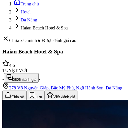
Trang chủ
Hotel
Đà Nẵng
Haian Beach Hotel & Spa
Chưa xác minh
★ Được đánh giá cao
Haian Beach Hotel & Spa
4.6
TUYỆT VỜI
•
•
3928
đánh giá
278 Võ Nguyên Giáp, Bắc Mỹ Phú, Ngũ Hành Sơn, Đà Nẵng
Chia sẻ
Lưu
Viết đánh giá