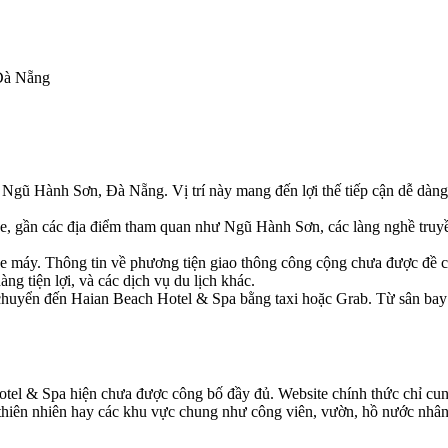
Đà Nẵng
 Ngũ Hành Sơn, Đà Nẵng. Vị trí này mang đến lợi thế tiếp cận dễ dàng 
e, gần các địa điểm tham quan như Ngũ Hành Sơn, các làng nghề truyền 
 xe máy. Thông tin về phương tiện giao thông công cộng chưa được đề cậ
g tiện lợi, và các dịch vụ du lịch khác.
chuyển đến Haian Beach Hotel & Spa bằng taxi hoặc Grab. Từ sân bay 
Hotel & Spa hiện chưa được công bố đầy đủ. Website chính thức chỉ cung
ới thiên nhiên hay các khu vực chung như công viên, vườn, hồ nước nh