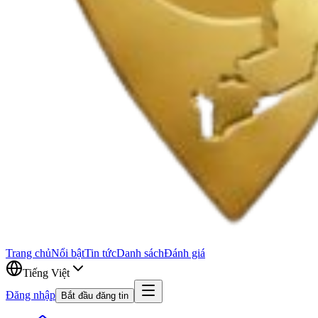
Trang chủ
Nổi bật
Tin tức
Danh sách
Đánh giá
Tiếng Việt
Đăng nhập
Bắt đầu đăng tin