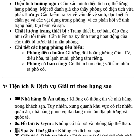
Diện tích buồng ngủ :
Cần xác minh diện tích cụ thể từng
hạng phòng. Một số đánh giá cho thấy phòng có diện tích vừa
phải.
Lưu ý:
Cần kiểm tra kỹ về vấn đề vệ sinh, đặc biệt là
chăn ga và các vật dụng trong phòng, vì có phản hồi về tình
trạng bẩn, bụi bám và sạn.
Chất lượng trang thiết bị :
Trang thiết bị cơ bản, đáp ứng
nhu cầu tối thiểu. Cần kiểm tra kỹ tình trạng hoạt động của
các thiết bị trước khi nhận phòng.
Chi tiết các hạng phòng tiêu biểu:
Phòng tiêu chuẩn:
Giường đôi hoặc giường đơn, TV,
điều hòa, tủ lạnh mini, phòng tắm riêng.
Phòng có ban công:
Có thêm ban công với tầm nhìn
ra phố cổ.
✨ Tiện ích & Dịch vụ Giải trí theo hạng sao
🍽️ Nhà hàng & Ăn uống :
Không có thông tin về nhà hàng
trong khách sạn. Tuy nhiên, xung quanh khu vực có rất nhiều
quán ăn, nhà hàng phục vụ đa dạng món ăn địa phương và
quốc tế.
🏊 Hồ bơi & Gym :
Không có hồ bơi và phòng tập thể thao.
🧖 Spa & Thư giãn :
Không có dịch vụ spa.