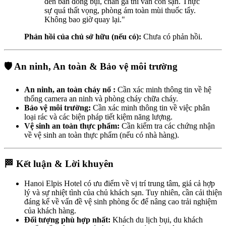
đèn bàn đóng bụi, chăn ga thì vẫn còn sạn. Thực
sự quá thất vọng, phòng ám toàn mùi thuốc tẩy.
Không bao giờ quay lại."
Phản hồi của chủ sở hữu (nếu có):
Chưa có phản hồi.
🛡️ An ninh, An toàn & Bảo vệ môi trường
An ninh, an toàn cháy nổ :
Cần xác minh thông tin về hệ
thống camera an ninh và phòng cháy chữa cháy.
Bảo vệ môi trường:
Cần xác minh thông tin về việc phân
loại rác và các biện pháp tiết kiệm năng lượng.
Vệ sinh an toàn thực phẩm:
Cần kiểm tra các chứng nhận
về vệ sinh an toàn thực phẩm (nếu có nhà hàng).
🏁 Kết luận & Lời khuyên
Hanoi Elpis Hotel có ưu điểm về vị trí trung tâm, giá cả hợp
lý và sự nhiệt tình của chủ khách sạn. Tuy nhiên, cần cải thiện
đáng kể về vấn đề vệ sinh phòng ốc để nâng cao trải nghiệm
của khách hàng.
Đối tượng phù hợp nhất:
Khách du lịch bụi, du khách