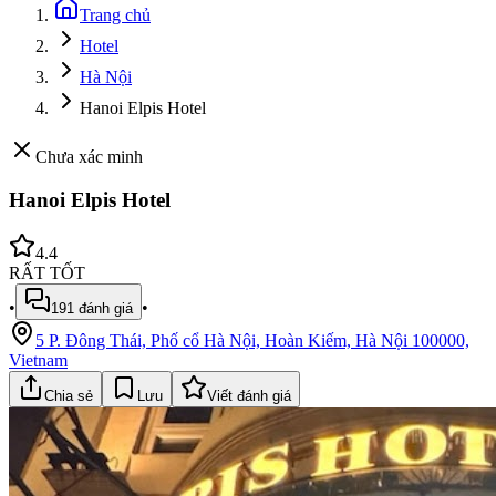
Trang chủ
Hotel
Hà Nội
Hanoi Elpis Hotel
Chưa xác minh
Hanoi Elpis Hotel
4.4
RẤT TỐT
•
•
191
đánh giá
5 P. Đông Thái, Phố cổ Hà Nội, Hoàn Kiếm, Hà Nội 100000,
Vietnam
Chia sẻ
Lưu
Viết đánh giá