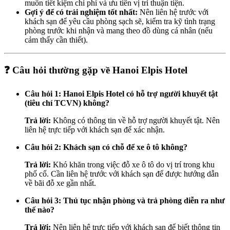
muốn tiết kiệm chi phí và ưu tiên vị trí thuận tiện.
Gợi ý để có trải nghiệm tốt nhất:
Nên liên hệ trước với
khách sạn để yêu cầu phòng sạch sẽ, kiểm tra kỹ tình trạng
phòng trước khi nhận và mang theo đồ dùng cá nhân (nếu
cảm thấy cần thiết).
❓ Câu hỏi thường gặp về Hanoi Elpis Hotel
Câu hỏi 1: Hanoi Elpis Hotel có hỗ trợ người khuyết tật
(tiêu chí TCVN) không?
Trả lời:
Không có thông tin về hỗ trợ người khuyết tật. Nên
liên hệ trực tiếp với khách sạn để xác nhận.
Câu hỏi 2: Khách sạn có chỗ để xe ô tô không?
Trả lời:
Khó khăn trong việc đỗ xe ô tô do vị trí trong khu
phố cổ. Cần liên hệ trước với khách sạn để được hướng dẫn
về bãi đỗ xe gần nhất.
Câu hỏi 3: Thủ tục nhận phòng và trả phòng diễn ra như
thế nào?
Trả lời:
Nên liên hệ trực tiếp với khách sạn để biết thông tin