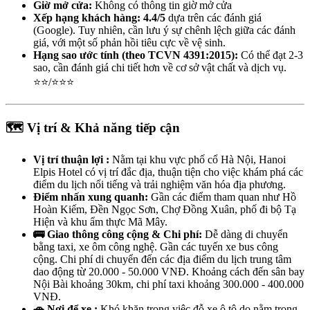
Giờ mở cửa:
Không có thông tin giờ mở cửa
Xếp hạng khách hàng:
4.4/5
dựa trên các đánh giá
(Google). Tuy nhiên, cần lưu ý sự chênh lệch giữa các đánh
giá, với một số phản hồi tiêu cực về vệ sinh.
Hạng sao ước tính (theo TCVN 4391:2015):
Có thể đạt 2-3
sao, cần đánh giá chi tiết hơn về cơ sở vật chất và dịch vụ.
⭐⭐/⭐⭐⭐
🗺️ Vị trí & Khả năng tiếp cận
Vị trí thuận lợi :
Nằm tại khu vực phố cổ Hà Nội, Hanoi
Elpis Hotel có vị trí đắc địa, thuận tiện cho việc khám phá các
điểm du lịch nổi tiếng và trải nghiệm văn hóa địa phương.
Điểm nhấn xung quanh:
Gần các điểm tham quan như Hồ
Hoàn Kiếm, Đền Ngọc Sơn, Chợ Đồng Xuân, phố đi bộ Tạ
Hiện và khu ẩm thực Mã Mây.
🚌 Giao thông công cộng & Chi phí:
Dễ dàng di chuyển
bằng taxi, xe ôm công nghệ. Gần các tuyến xe bus công
cộng. Chi phí di chuyển đến các địa điểm du lịch trung tâm
dao động từ 20.000 - 50.000 VNĐ. Khoảng cách đến sân bay
Nội Bài khoảng 30km, chi phí taxi khoảng 300.000 - 400.000
VNĐ.
🚗 Nơi để xe :
Khó khăn trong việc đỗ xe ô tô do nằm trong