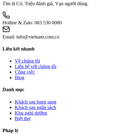
Tìm là Có, Triệu đánh giá, Vạn người dùng.
Hotline & Zalo:
083 530 0000
Email:
info@vietnam.com.co
Liên kết nhanh
Về chúng tôi
Liên hệ với chúng tôi
Công việc
Blog
Danh mục
Khách sạn hạng sang
Khách sạn ngân sách
Khu nghỉ dưỡng
Biệt thự
Pháp lý