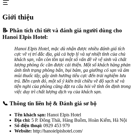
Giới thiệu
📝 Phân tích chi tiết và đánh giá người dùng cho
Hanoi Elpis Hotel:
Hanoi Elpis Hotel, mặc dù nhận được nhiều đánh giá tích
cực về vị trí đắc địa, giá cả hợp lý và sự nhiệt tình của chủ
khách sạn, vẫn còn tồn tại một số vấn đề về vệ sinh và chất
lượng phòng ốc cần được cải thiện. Một số khách hàng phản
ánh tình trạng phòng bẩn, bụi bám, ga giường có sạn và ám
mùi thuốc tẩy, gây ảnh hưởng tiêu cực đến trải nghiệm lưu
trú. Bên cạnh đó, một số ý kiến trái chiều về độ sạch sẽ và
tiện nghi của phòng cũng đặt ra câu hỏi về tính ổn định trong
việc duy trì chất lượng dịch vụ của khách sạn.
📞 Thông tin liên hệ & Đánh giá sơ bộ
Tên khách sạn:
Hanoi Elpis Hotel
Địa chỉ:
5 P. Đông Thái, Hàng Buồm, Hoàn Kiếm, Hà Nội
Số điện thoại:
0929 453 979
Website:
http://hanoielpishotel.com/