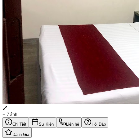
+
7
ảnh
Chi Tiết
Sự Kiện
Liên hệ
Hỏi Đáp
Đánh Giá