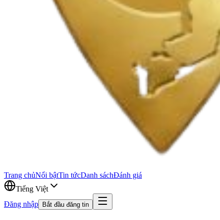
Trang chủ
Nổi bật
Tin tức
Danh sách
Đánh giá
Tiếng Việt
Đăng nhập
Bắt đầu đăng tin