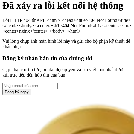
Đã xảy ra lỗi kết nối hệ thống
Lỗi HTTP 404 từ API: <html> <head><title>404 Not Found</title>
</head> <body> <center><h1>404 Not Found</h1></center> <hr>
<center>nginx</center> </body> </html>
Vui lòng chụp ảnh màn hình lỗi này và gửi cho bộ phận kỹ thuật để
khắc phục.
Đăng ký nhận bản tin của chúng tôi
Cập nhật các tin tức, ưu đãi độc quyền và bài viết mới nhất được
gửi trực tiếp đến hộp thư của bạn.
Đăng ký ngay