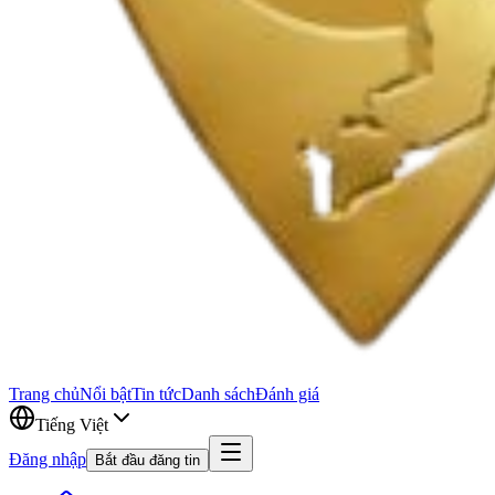
Trang chủ
Nổi bật
Tin tức
Danh sách
Đánh giá
Tiếng Việt
Đăng nhập
Bắt đầu đăng tin