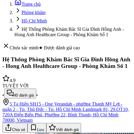
Trang chủ
Phòng khám
Hồ Chí Minh
Hệ Thống Phòng Khám Bác Sĩ Gia Đình Hồng Anh -
Hong Anh Healthcare Group - Phòng Khám Số 1
Chưa xác minh
★ Được đánh giá cao
Hệ Thống Phòng Khám Bác Sĩ Gia Đình Hồng Anh
- Hong Anh Healthcare Group - Phòng Khám Số 1
4.9
TUYỆT VỜI
•
•
40
đánh giá
5 Tạ Hiển SH15 - One Verandah - phường Thạnh Mỹ Lợi -
quận 2 - Tp. Thủ Đức - Tp. Hồ Chí Minh Landmark 81, 29.OT10,
720A Điện Biên Phủ, Phường 22, Bình Thạnh, Hồ Chí Minh
70000, Vietnam
Chia sẻ
Lưu
Viết đánh giá