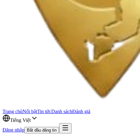
Trang chủ
Nổi bật
Tin tức
Danh sách
Đánh giá
Tiếng Việt
Đăng nhập
Bắt đầu đăng tin