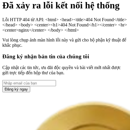
Đã xảy ra lỗi kết nối hệ thống
Lỗi HTTP 404 từ API: <html> <head><title>404 Not Found</title>
</head> <body> <center><h1>404 Not Found</h1></center> <hr>
<center>nginx</center> </body> </html>
Vui lòng chụp ảnh màn hình lỗi này và gửi cho bộ phận kỹ thuật để
khắc phục.
Đăng ký nhận bản tin của chúng tôi
Cập nhật các tin tức, ưu đãi độc quyền và bài viết mới nhất được
gửi trực tiếp đến hộp thư của bạn.
Đăng ký ngay