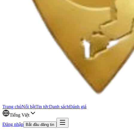
Trang chủ
Nổi bật
Tin tức
Danh sách
Đánh giá
Tiếng Việt
Đăng nhập
Bắt đầu đăng tin