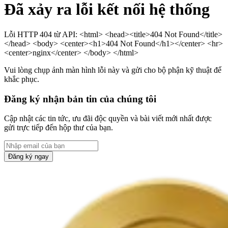
Đã xảy ra lỗi kết nối hệ thống
Lỗi HTTP 404 từ API: <html> <head><title>404 Not Found</title>
</head> <body> <center><h1>404 Not Found</h1></center> <hr>
<center>nginx</center> </body> </html>
Vui lòng chụp ảnh màn hình lỗi này và gửi cho bộ phận kỹ thuật để
khắc phục.
Đăng ký nhận bản tin của chúng tôi
Cập nhật các tin tức, ưu đãi độc quyền và bài viết mới nhất được
gửi trực tiếp đến hộp thư của bạn.
Đăng ký ngay