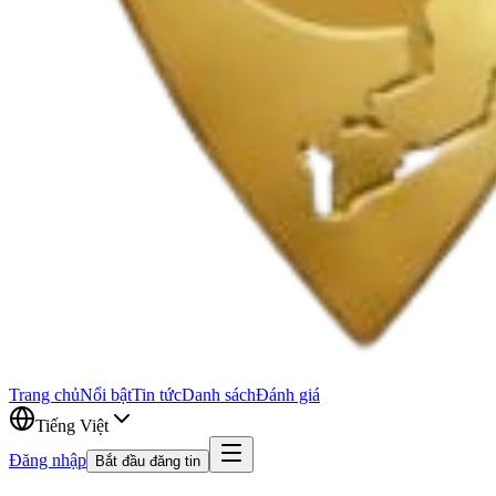
Trang chủ
Nổi bật
Tin tức
Danh sách
Đánh giá
Tiếng Việt
Đăng nhập
Bắt đầu đăng tin