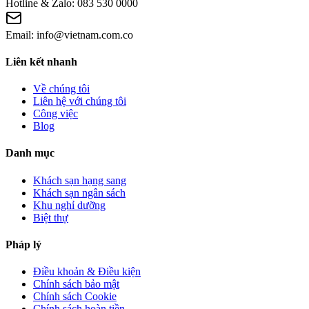
Hotline & Zalo:
083 530 0000
Email:
info@vietnam.com.co
Liên kết nhanh
Về chúng tôi
Liên hệ với chúng tôi
Công việc
Blog
Danh mục
Khách sạn hạng sang
Khách sạn ngân sách
Khu nghỉ dưỡng
Biệt thự
Pháp lý
Điều khoản & Điều kiện
Chính sách bảo mật
Chính sách Cookie
Chính sách hoàn tiền