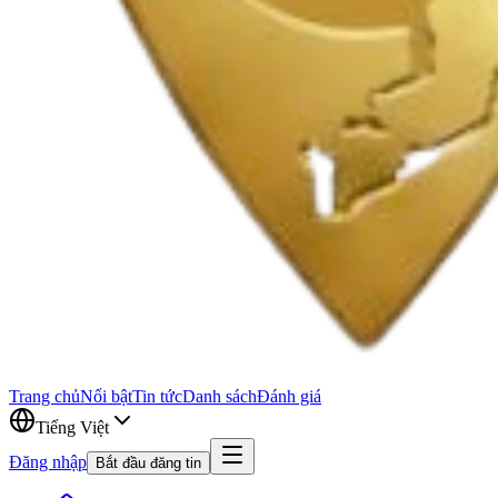
Trang chủ
Nổi bật
Tin tức
Danh sách
Đánh giá
Tiếng Việt
Đăng nhập
Bắt đầu đăng tin