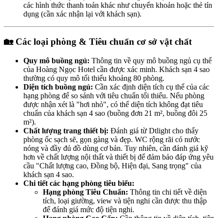
các hình thức thanh toán khác như chuyển khoản hoặc thẻ tín
dụng (cần xác nhận lại với khách sạn).
🏡 Các loại phòng & Tiêu chuẩn cơ sở vật chất
Quy mô buồng ngủ:
Thông tin về quy mô buồng ngủ cụ thể
của Hoàng Ngọc Hotel cần được xác minh. Khách sạn 4 sao
thường có quy mô tối thiểu khoảng 80 phòng.
Diện tích buồng ngủ:
Cần xác định diện tích cụ thể của các
hạng phòng để so sánh với tiêu chuẩn tối thiểu. Nếu phòng
được nhận xét là "hơi nhỏ", có thể diện tích không đạt tiêu
chuẩn của khách sạn 4 sao (buồng đơn 21 m², buồng đôi 25
m²).
Chất lượng trang thiết bị:
Đánh giá từ Dtlight cho thấy
phòng ốc sạch sẽ, gọn gàng và đẹp. WC rộng rãi có nước
nóng và đầy đủ đồ dùng cơ bản. Tuy nhiên, cần đánh giá kỹ
hơn về chất lượng nội thất và thiết bị để đảm bảo đáp ứng yêu
cầu "Chất lượng cao, Đồng bộ, Hiện đại, Sang trọng" của
khách sạn 4 sao.
Chi tiết các hạng phòng tiêu biểu:
Hạng phòng Tiêu Chuẩn:
Thông tin chi tiết về diện
tích, loại giường, view và tiện nghi cần được thu thập
để đánh giá mức độ tiện nghi.