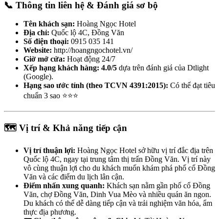
📞 Thông tin liên hệ & Đánh giá sơ bộ
Tên khách sạn:
Hoàng Ngọc Hotel
Địa chỉ:
Quốc lộ 4C, Đồng Văn
Số điện thoại:
0915 035 141
Website:
http://hoangngochotel.vn/
Giờ mở cửa:
Hoạt động 24/7
Xếp hạng khách hàng:
4.0/5
dựa trên đánh giá của Dtlight
(Google).
Hạng sao ước tính (theo TCVN 4391:2015):
Có thể đạt tiêu
chuẩn 3 sao ⭐⭐⭐
🗺️ Vị trí & Khả năng tiếp cận
Vị trí thuận lợi:
Hoàng Ngọc Hotel sở hữu vị trí đắc địa trên
Quốc lộ 4C, ngay tại trung tâm thị trấn Đồng Văn. Vị trí này
vô cùng thuận lợi cho du khách muốn khám phá phố cổ Đồng
Văn và các điểm du lịch lân cận.
Điểm nhấn xung quanh:
Khách sạn nằm gần phố cổ Đồng
Văn, chợ Đồng Văn, Dinh Vua Mèo và nhiều quán ăn ngon.
Du khách có thể dễ dàng tiếp cận và trải nghiệm văn hóa, ẩm
thực địa phương.