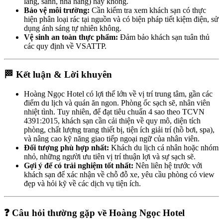
lang, sảnh, nhà hàng) hay không.
Bảo vệ môi trường:
Cần kiểm tra xem khách sạn có thực
hiện phân loại rác tại nguồn và có biện pháp tiết kiệm điện, sử
dụng ánh sáng tự nhiên không.
Vệ sinh an toàn thực phẩm:
Đảm bảo khách sạn tuân thủ
các quy định về VSATTP.
🏁 Kết luận & Lời khuyên
Hoàng Ngọc Hotel có lợi thế lớn về vị trí trung tâm, gần các
điểm du lịch và quán ăn ngon. Phòng ốc sạch sẽ, nhân viên
nhiệt tình. Tuy nhiên, để đạt tiêu chuẩn 4 sao theo TCVN
4391:2015, khách sạn cần cải thiện về quy mô, diện tích
phòng, chất lượng trang thiết bị, tiện ích giải trí (hồ bơi, spa),
và nâng cao kỹ năng giao tiếp ngoại ngữ của nhân viên.
Đối tượng phù hợp nhất:
Khách du lịch cá nhân hoặc nhóm
nhỏ, những người ưu tiên vị trí thuận lợi và sự sạch sẽ.
Gợi ý để có trải nghiệm tốt nhất:
Nên liên hệ trước với
khách sạn để xác nhận về chỗ đỗ xe, yêu cầu phòng có view
đẹp và hỏi kỹ về các dịch vụ tiện ích.
❓ Câu hỏi thường gặp về Hoàng Ngọc Hotel