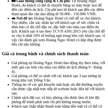
🚌 Giao thông công cộng & Chi phí:
Từ Hoàng Ngọc
Hotel, du khách có thể di chuyển bằng xe máy hoặc taxi để
đến các điểm du lịch. Chi phí taxi từ khách sạn đến các điểm
tham quan lân cận dao động từ 50.000 - 150.000 VNĐ.
🚗 Nơi để xe:
Hoàng Ngọc Hotel có chỗ đỗ xe cho khách.
Tuy nhiên, cần xác nhận lại với khách sạn về sức chứa và
đảm bảo có đủ chỗ đậu xe, đặc biệt vào mùa cao điểm du
lịch. Khách sạn 4 sao theo TCVN 4391:2015 yêu cầu chỗ đỗ
xe cho ít nhất 10% số buồng ngủ trong khu vực khách sạn, vì
vậy cần đánh giá xem Hoàng Ngọc Hotel có đáp ứng được
tiêu chí này không.
Giá cả trung bình và chính sách thanh toán
Giá phòng tại Hoàng Ngọc Hotel dao động tùy theo mùa, với
mức giá cao hơn vào mùa cao điểm du lịch (tháng 9 - tháng
4).
Giá phòng có thể so sánh với các khách sạn 3 sao tương tự
trong khu vực Đồng Văn.
Thông tin về các gói khuyến mãi hoặc ưu đãi thường xuyên
cần được cập nhật trực tiếp từ website hoặc liên hệ với khách
sạn.
Chính sách đặt cọc và hủy phòng cần được làm rõ khi đặt
phòng để tránh phát sinh chi phí không mong muốn.
Khách sạn chấp nhận thanh toán bằng tiền mặt và có thể có