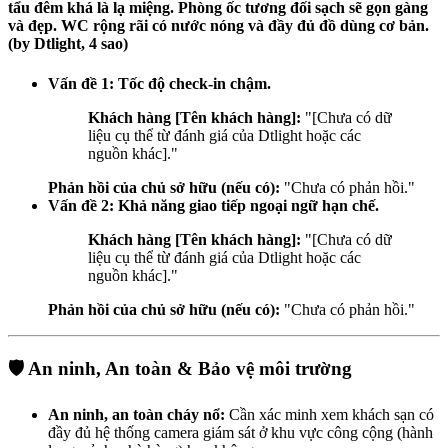
tẩu đêm khá là lạ miệng. Phòng ốc tương đối sạch sẽ gọn gàng
và đẹp. WC rộng rãi có nước nóng và đầy đủ đồ dùng cơ bản.
(by Dtlight, 4 sao)
Vấn đề 1: Tốc độ check-in chậm.
Khách hàng [Tên khách hàng]:
"[Chưa có dữ
liệu cụ thể từ đánh giá của Dtlight hoặc các
nguồn khác]."
Phản hồi của chủ sở hữu (nếu có):
"Chưa có phản hồi."
Vấn đề 2: Khả năng giao tiếp ngoại ngữ hạn chế.
Khách hàng [Tên khách hàng]:
"[Chưa có dữ
liệu cụ thể từ đánh giá của Dtlight hoặc các
nguồn khác]."
Phản hồi của chủ sở hữu (nếu có):
"Chưa có phản hồi."
🛡️ An ninh, An toàn & Bảo vệ môi trường
An ninh, an toàn cháy nổ:
Cần xác minh xem khách sạn có
đầy đủ hệ thống camera giám sát ở khu vực công cộng (hành