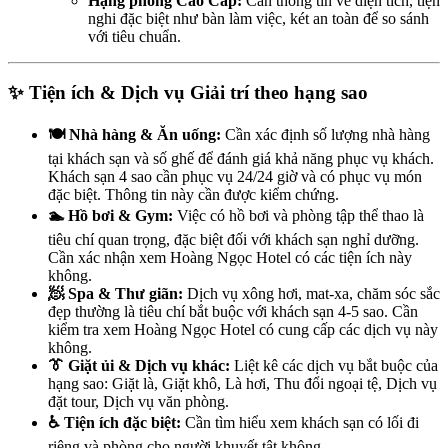
Hạng phòng Cao Cấp:
Cần thông tin về diện tích, tiện
nghi đặc biệt như bàn làm việc, két an toàn để so sánh
với tiêu chuẩn.
✨ Tiện ích & Dịch vụ Giải trí theo hạng sao
🍽️ Nhà hàng & Ăn uống:
Cần xác định số lượng nhà hàng
tại khách sạn và số ghế để đánh giá khả năng phục vụ khách.
Khách sạn 4 sao cần phục vụ 24/24 giờ và có phục vụ món
đặc biệt. Thông tin này cần được kiểm chứng.
🏊 Hồ bơi & Gym:
Việc có hồ bơi và phòng tập thể thao là
tiêu chí quan trọng, đặc biệt đối với khách sạn nghỉ dưỡng.
Cần xác nhận xem Hoàng Ngọc Hotel có các tiện ích này
không.
🧖 Spa & Thư giãn:
Dịch vụ xông hơi, mat-xa, chăm sóc sắc
đẹp thường là tiêu chí bắt buộc với khách sạn 4-5 sao. Cần
kiểm tra xem Hoàng Ngọc Hotel có cung cấp các dịch vụ này
không.
👔 Giặt ủi & Dịch vụ khác:
Liệt kê các dịch vụ bắt buộc của
hạng sao: Giặt là, Giặt khô, Là hơi, Thu đổi ngoại tệ, Dịch vụ
đặt tour, Dịch vụ văn phòng.
♿ Tiện ích đặc biệt:
Cần tìm hiểu xem khách sạn có lối đi
riêng và phòng cho người khuyết tật không.