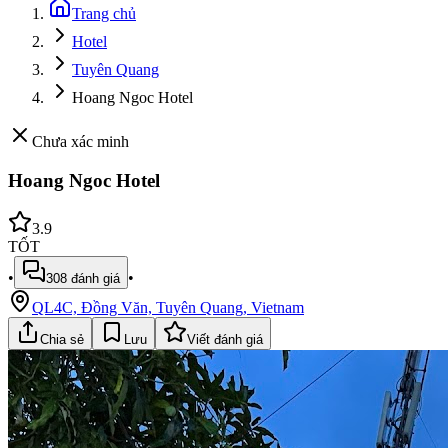
Trang chủ
Hotel
Tuyên Quang
Hoang Ngoc Hotel
Chưa xác minh
Hoang Ngoc Hotel
3.9
TỐT
•
•
308
đánh giá
QL4C, Đồng Văn, Tuyên Quang, Vietnam
Chia sẻ
Lưu
Viết đánh giá