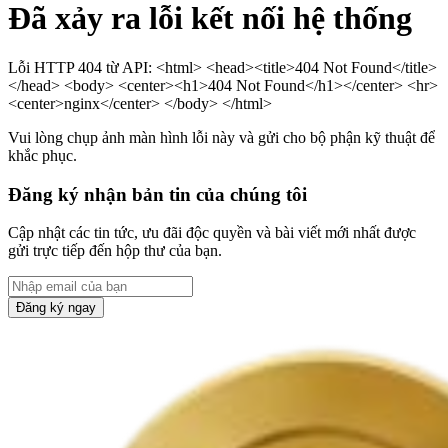
Đã xảy ra lỗi kết nối hệ thống
Lỗi HTTP 404 từ API: <html> <head><title>404 Not Found</title>
</head> <body> <center><h1>404 Not Found</h1></center> <hr>
<center>nginx</center> </body> </html>
Vui lòng chụp ảnh màn hình lỗi này và gửi cho bộ phận kỹ thuật để
khắc phục.
Đăng ký nhận bản tin của chúng tôi
Cập nhật các tin tức, ưu đãi độc quyền và bài viết mới nhất được
gửi trực tiếp đến hộp thư của bạn.
Đăng ký ngay