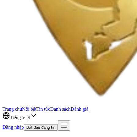
Trang chủ
Nổi bật
Tin tức
Danh sách
Đánh giá
Tiếng Việt
Đăng nhập
Bắt đầu đăng tin