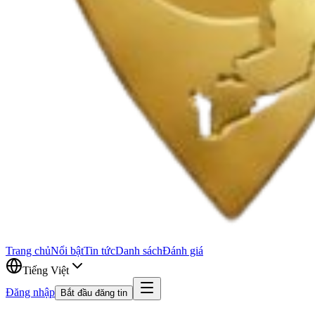
Trang chủ
Nổi bật
Tin tức
Danh sách
Đánh giá
Tiếng Việt
Đăng nhập
Bắt đầu đăng tin