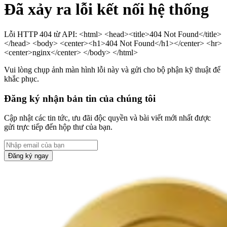
Đã xảy ra lỗi kết nối hệ thống
Lỗi HTTP 404 từ API: <html> <head><title>404 Not Found</title>
</head> <body> <center><h1>404 Not Found</h1></center> <hr>
<center>nginx</center> </body> </html>
Vui lòng chụp ảnh màn hình lỗi này và gửi cho bộ phận kỹ thuật để
khắc phục.
Đăng ký nhận bản tin của chúng tôi
Cập nhật các tin tức, ưu đãi độc quyền và bài viết mới nhất được
gửi trực tiếp đến hộp thư của bạn.
Đăng ký ngay