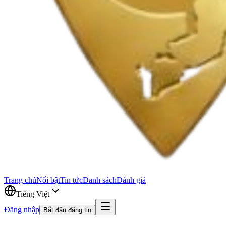
Trang chủ
Nổi bật
Tin tức
Danh sách
Đánh giá
Tiếng Việt
Đăng nhập
Bắt đầu đăng tin