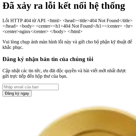
Đã xảy ra lỗi kết nối hệ thống
Lỗi HTTP 404 từ API: <html> <head><title>404 Not Found</title>
</head> <body> <center><h1>404 Not Found</h1></center> <hr>
<center>nginx</center> </body> </html>
Vui lòng chụp ảnh màn hình lỗi này và gửi cho bộ phận kỹ thuật để
khắc phục.
Đăng ký nhận bản tin của chúng tôi
Cập nhật các tin tức, ưu đãi độc quyền và bài viết mới nhất được
gửi trực tiếp đến hộp thư của bạn.
Đăng ký ngay