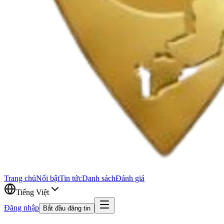
Trang chủ
Nổi bật
Tin tức
Danh sách
Đánh giá
Tiếng Việt
Đăng nhập
Bắt đầu đăng tin