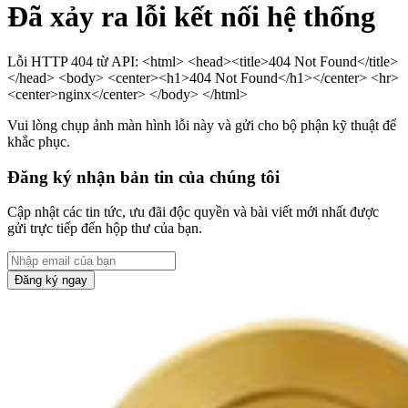
Đã xảy ra lỗi kết nối hệ thống
Lỗi HTTP 404 từ API: <html> <head><title>404 Not Found</title>
</head> <body> <center><h1>404 Not Found</h1></center> <hr>
<center>nginx</center> </body> </html>
Vui lòng chụp ảnh màn hình lỗi này và gửi cho bộ phận kỹ thuật để
khắc phục.
Đăng ký nhận bản tin của chúng tôi
Cập nhật các tin tức, ưu đãi độc quyền và bài viết mới nhất được
gửi trực tiếp đến hộp thư của bạn.
Đăng ký ngay