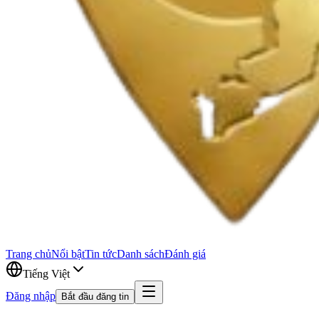
Trang chủ
Nổi bật
Tin tức
Danh sách
Đánh giá
Tiếng Việt
Đăng nhập
Bắt đầu đăng tin