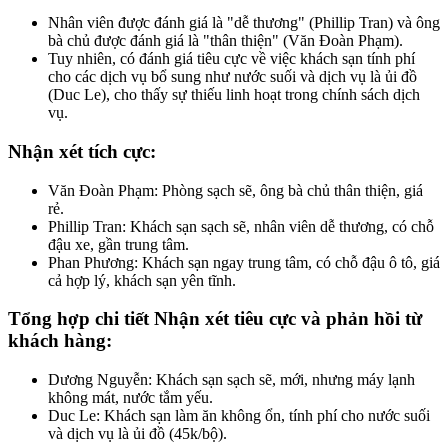
Nhân viên được đánh giá là "dễ thương" (Phillip Tran) và ông
bà chủ được đánh giá là "thân thiện" (Văn Đoàn Phạm).
Tuy nhiên, có đánh giá tiêu cực về việc khách sạn tính phí
cho các dịch vụ bổ sung như nước suối và dịch vụ là ủi đồ
(Duc Le), cho thấy sự thiếu linh hoạt trong chính sách dịch
vụ.
Nhận xét tích cực
:
Văn Đoàn Phạm: Phòng sạch sẽ, ông bà chủ thân thiện, giá
rẻ.
Phillip Tran: Khách sạn sạch sẽ, nhân viên dễ thương, có chỗ
đậu xe, gần trung tâm.
Phan Phương: Khách sạn ngay trung tâm, có chỗ đậu ô tô, giá
cả hợp lý, khách sạn yên tĩnh.
Tổng hợp chi tiết Nhận xét tiêu cực và phản hồi từ
khách hàng:
Dương Nguyễn: Khách sạn sạch sẽ, mới, nhưng máy lạnh
không mát, nước tắm yếu.
Duc Le: Khách sạn làm ăn không ổn, tính phí cho nước suối
và dịch vụ là ủi đồ (45k/bộ).