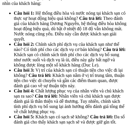
nhìn của khách hàng:
Câu hỏi 1:
Hệ thống điều hòa và nước nóng tại khách sạn có
thực sự hoạt động hiệu quả không?
Câu trả lời:
Theo đánh
giá của khách hàng Dương Nguyễn, hệ thống điều hòa không
hoạt động hiệu quả, dù bật ở nhiệt độ 18 độ vẫn không mát.
Nước nóng cũng yếu. Điều này cần được khách sạn giải
quyết.
Câu hỏi 2:
Chính sách phí dịch vụ của khách sạn như thế
nào? Có tính phí cho các dịch vụ cơ bản không?
Câu trả lời:
Khách sạn có chính sách tính phí cho các dịch vụ bổ sung
như nước suối và dịch vụ là ủi, điều này gây bất ngờ và
không được lòng một số khách hàng (Duc Le).
Câu hỏi 3:
Vị trí của khách sạn có thuận tiện cho việc đi lại
không?
Câu trả lời:
Khách sạn nằm ở vị trí trung tâm, thuận
tiện cho việc di chuyển và gần các điểm tham quan, được
đánh giá cao về sự thuận tiện này.
Câu hỏi 4:
Chất lượng phục vụ của nhân viên và chủ khách
sạn ra sao?
Câu trả lời:
Nhân viên và chủ khách sạn được
đánh giá là thân thiện và dễ thương. Tuy nhiên, chính sách
tính phí dịch vụ bổ sung lại ảnh hưởng đến đánh giá tổng thể
về chất lượng phục vụ.
Câu hỏi 5:
Khách sạn có sạch sẽ không?
Câu trả lời:
Đa số
đánh giá cho thấy khách sạn sạch sẽ và được giữ gìn tốt.