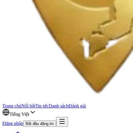
Trang chủ
Nổi bật
Tin tức
Danh sách
Đánh giá
Tiếng Việt
Đăng nhập
Bắt đầu đăng tin