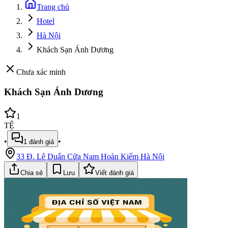
Trang chủ
Hotel
Hà Nội
Khách Sạn Ánh Dương
Chưa xác minh
Khách Sạn Ánh Dương
1
TỆ
•
•
1
đánh giá
33 Đ. Lê Duẩn Cửa Nam Hoàn Kiếm Hà Nội
Chia sẻ
Lưu
Viết đánh giá