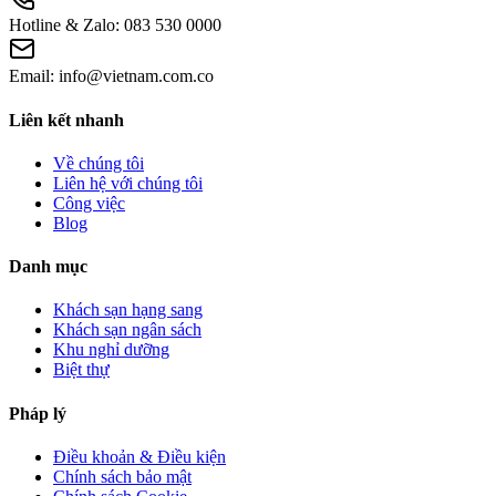
Hotline & Zalo:
083 530 0000
Email:
info@vietnam.com.co
Liên kết nhanh
Về chúng tôi
Liên hệ với chúng tôi
Công việc
Blog
Danh mục
Khách sạn hạng sang
Khách sạn ngân sách
Khu nghỉ dưỡng
Biệt thự
Pháp lý
Điều khoản & Điều kiện
Chính sách bảo mật