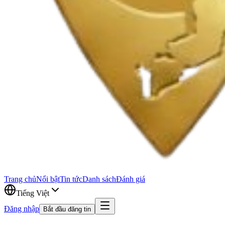
Trang chủ
Nổi bật
Tin tức
Danh sách
Đánh giá
Tiếng Việt
Đăng nhập
Bắt đầu đăng tin