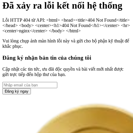
Đã xảy ra lỗi kết nối hệ thống
Lỗi HTTP 404 từ API: <html> <head><title>404 Not Found</title>
</head> <body> <center><h1>404 Not Found</h1></center> <hr>
<center>nginx</center> </body> </html>
Vui lòng chụp ảnh màn hình lỗi này và gửi cho bộ phận kỹ thuật để
khắc phục.
Đăng ký nhận bản tin của chúng tôi
Cập nhật các tin tức, ưu đãi độc quyền và bài viết mới nhất được
gửi trực tiếp đến hộp thư của bạn.
Đăng ký ngay