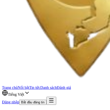
Trang chủ
Nổi bật
Tin tức
Danh sách
Đánh giá
Tiếng Việt
Đăng nhập
Bắt đầu đăng tin