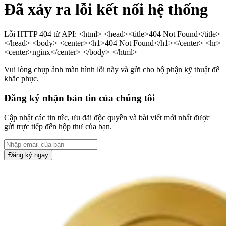
Đã xảy ra lỗi kết nối hệ thống
Lỗi HTTP 404 từ API: <html> <head><title>404 Not Found</title>
</head> <body> <center><h1>404 Not Found</h1></center> <hr>
<center>nginx</center> </body> </html>
Vui lòng chụp ảnh màn hình lỗi này và gửi cho bộ phận kỹ thuật để
khắc phục.
Đăng ký nhận bản tin của chúng tôi
Cập nhật các tin tức, ưu đãi độc quyền và bài viết mới nhất được
gửi trực tiếp đến hộp thư của bạn.
Đăng ký ngay