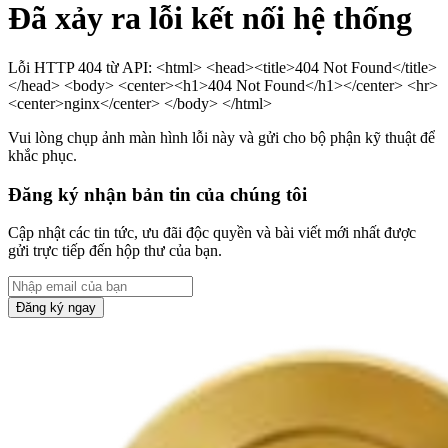
Đã xảy ra lỗi kết nối hệ thống
Lỗi HTTP 404 từ API: <html> <head><title>404 Not Found</title>
</head> <body> <center><h1>404 Not Found</h1></center> <hr>
<center>nginx</center> </body> </html>
Vui lòng chụp ảnh màn hình lỗi này và gửi cho bộ phận kỹ thuật để
khắc phục.
Đăng ký nhận bản tin của chúng tôi
Cập nhật các tin tức, ưu đãi độc quyền và bài viết mới nhất được
gửi trực tiếp đến hộp thư của bạn.
Đăng ký ngay