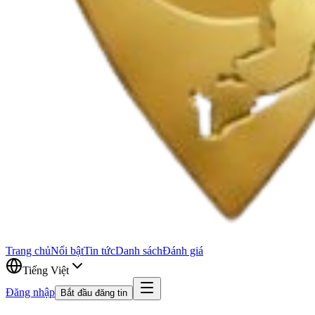
Trang chủ
Nổi bật
Tin tức
Danh sách
Đánh giá
Tiếng Việt
Đăng nhập
Bắt đầu đăng tin