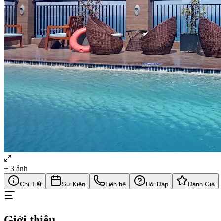
+
3
ảnh
Chi Tiết
Sự Kiện
Liên hệ
Hỏi Đáp
Đánh Giá
Giới thiệu