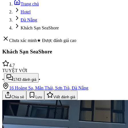
Trang chủ
Hotel
Đà Nẵng
Khách Sạn SeaShore
Chưa xác minh
★ Được đánh giá cao
Khách Sạn SeaShore
4.7
TUYỆT VỜI
•
•
1743
đánh giá
16 Hoàng Sa, Mân Thái, Sơn Trà, Đà Nẵng
Chia sẻ
Lưu
Viết đánh giá