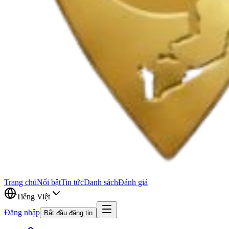
Trang chủ
Nổi bật
Tin tức
Danh sách
Đánh giá
Tiếng Việt
Đăng nhập
Bắt đầu đăng tin