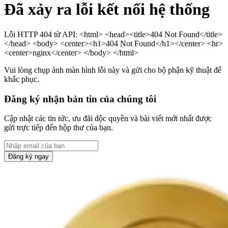
Đã xảy ra lỗi kết nối hệ thống
Lỗi HTTP 404 từ API: <html> <head><title>404 Not Found</title>
</head> <body> <center><h1>404 Not Found</h1></center> <hr>
<center>nginx</center> </body> </html>
Vui lòng chụp ảnh màn hình lỗi này và gửi cho bộ phận kỹ thuật để
khắc phục.
Đăng ký nhận bản tin của chúng tôi
Cập nhật các tin tức, ưu đãi độc quyền và bài viết mới nhất được
gửi trực tiếp đến hộp thư của bạn.
Đăng ký ngay