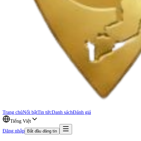
Trang chủ
Nổi bật
Tin tức
Danh sách
Đánh giá
Tiếng Việt
Đăng nhập
Bắt đầu đăng tin