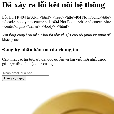
Đã xảy ra lỗi kết nối hệ thống
Lỗi HTTP 404 từ API: <html> <head><title>404 Not Found</title>
</head> <body> <center><h1>404 Not Found</h1></center> <hr>
<center>nginx</center> </body> </html>
Vui lòng chụp ảnh màn hình lỗi này và gửi cho bộ phận kỹ thuật để
khắc phục.
Đăng ký nhận bản tin của chúng tôi
Cập nhật các tin tức, ưu đãi độc quyền và bài viết mới nhất được
gửi trực tiếp đến hộp thư của bạn.
Đăng ký ngay