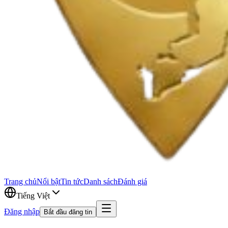
Trang chủ
Nổi bật
Tin tức
Danh sách
Đánh giá
Tiếng Việt
Đăng nhập
Bắt đầu đăng tin