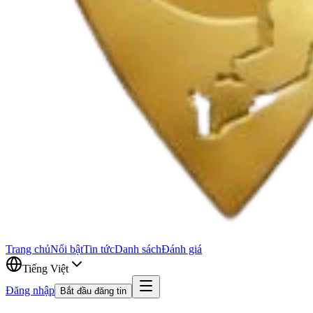
Trang chủ
Nổi bật
Tin tức
Danh sách
Đánh giá
Tiếng Việt
Đăng nhập
Bắt đầu đăng tin