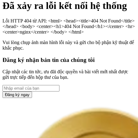
Đã xảy ra lỗi kết nối hệ thống
Lỗi HTTP 404 từ API: <html> <head><title>404 Not Found</title>
</head> <body> <center><h1>404 Not Found</h1></center> <hr>
<center>nginx</center> </body> </html>
Vui lòng chụp ảnh màn hình lỗi này và gửi cho bộ phận kỹ thuật để
khắc phục.
Đăng ký nhận bản tin của chúng tôi
Cập nhật các tin tức, ưu đãi độc quyền và bài viết mới nhất được
gửi trực tiếp đến hộp thư của bạn.
Đăng ký ngay