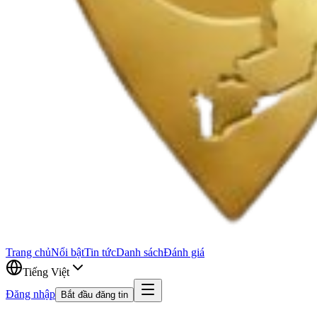
Trang chủ
Nổi bật
Tin tức
Danh sách
Đánh giá
Tiếng Việt
Đăng nhập
Bắt đầu đăng tin