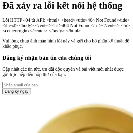
Đã xảy ra lỗi kết nối hệ thống
Lỗi HTTP 404 từ API: <html> <head><title>404 Not Found</title>
</head> <body> <center><h1>404 Not Found</h1></center> <hr>
<center>nginx</center> </body> </html>
Vui lòng chụp ảnh màn hình lỗi này và gửi cho bộ phận kỹ thuật để
khắc phục.
Đăng ký nhận bản tin của chúng tôi
Cập nhật các tin tức, ưu đãi độc quyền và bài viết mới nhất được
gửi trực tiếp đến hộp thư của bạn.
Đăng ký ngay