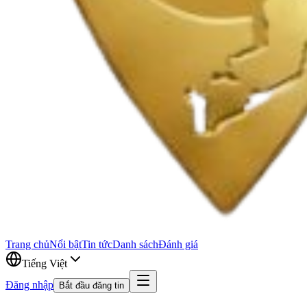
Trang chủ
Nổi bật
Tin tức
Danh sách
Đánh giá
Tiếng Việt
Đăng nhập
Bắt đầu đăng tin